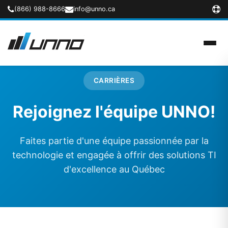
(866) 988-8666
info@unno.ca
CARRIÈRES
Rejoignez l'équipe UNNO!
Faites partie d'une équipe passionnée par la
technologie et engagée à offrir des solutions TI
d'excellence au Québec